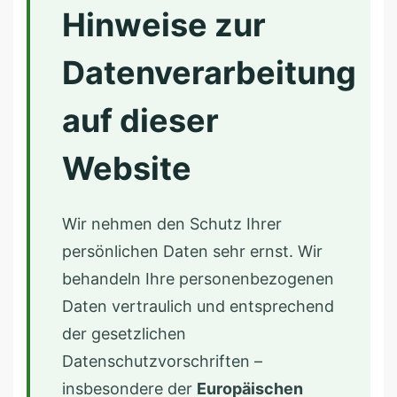
Hinweise zur
D
i
Datenverarbeitung
r
m
auf dieser
s
t
Website
e
i
Wir nehmen den Schutz Ihrer
n
persönlichen Daten sehr ernst. Wir
behandeln Ihre personenbezogenen
Daten vertraulich und entsprechend
der gesetzlichen
Datenschutzvorschriften –
insbesondere der
Europäischen