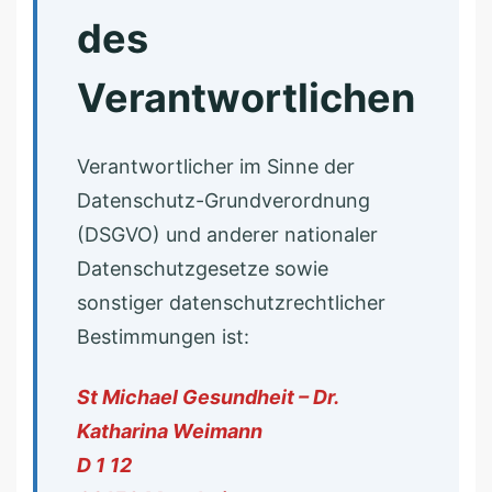
des
Verantwortlichen
Verantwortlicher im Sinne der
Datenschutz-Grundverordnung
(DSGVO) und anderer nationaler
Datenschutzgesetze sowie
sonstiger datenschutzrechtlicher
Bestimmungen ist:
S
–
T
t
M
h
.