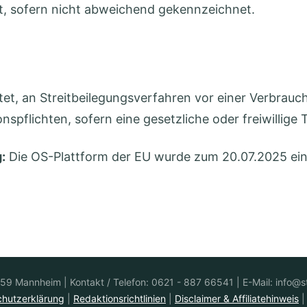
t, sofern nicht abweichend gekennzeichnet.
chtet, an Streitbeilegungsverfahren vor einer Verbrau
spflichten, sofern eine gesetzliche oder freiwillige
:
Die OS-Plattform der EU wurde zum 20.07.2025 eing
67246
06238-
| Kontakt / Telefon:
| E-Mail: info@
el
Dirmstein
616
hutzerklärung
|
Redaktionsrichtlinien
|
Disclaimer & Affiliatehinweis