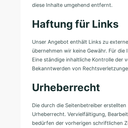
diese Inhalte umgehend entfernt.
.
D
K
i
Haftung für Links
.
r
m
Unser Angebot enthält Links zu externen
s
übernehmen wir keine Gewähr. Für die Inh
t
Eine ständige inhaltliche Kontrolle der
e
Bekanntwerden von Rechtsverletzungen
i
n
Urheberrecht
Die durch die Seitenbetreiber erstellte
Urheberrecht. Vervielfältigung, Bearbe
bedürfen der vorherigen schriftlichen 