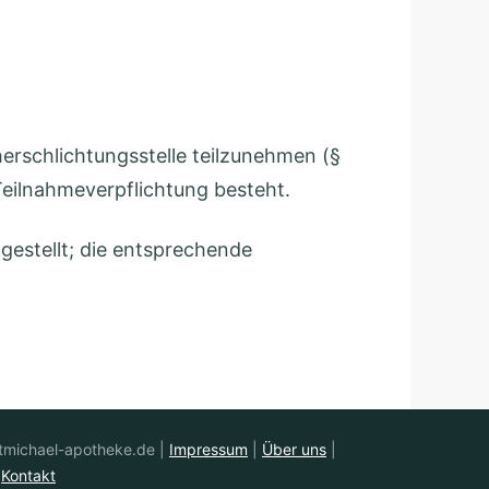
cherschlichtungsstelle teilzunehmen (§
 Teilnahmeverpflichtung besteht.
estellt; die entsprechende
stmichael-apotheke.de |
Impressum
|
Über uns
|
|
Kontakt