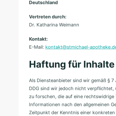
r
7
M
Deutschland
k
2
i
Vertreten durch:
t
4
c
T
s
6
h
h
t
D
a
Kontakt:
o
r
i
e
E-Mail:
kontakt@stmichael-apotheke.d
m
.
r
l
a
2
m
A
Haftung für Inhalte
s
s
p
G
t
o
Als Diensteanbieter sind wir gemäß § 7
a
e
t
DDG sind wir jedoch nicht verpflichte
u
i
h
zu forschen, die auf eine rechtswidrig
e
n
e
Informationen nach den allgemeinen Ges
r
k
Zeitpunkt der Kenntnis einer konkret
e
e