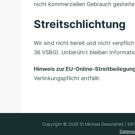
nicht kommerziellen Gebrauch gestatte
Streitschlichtung
Wir sind nicht bereit und nicht verpfli
36 VSBG). Unberührt bleiben Information
Hinweis zur EU-Online-Streitbeilegung
Verlinkungspflicht entfällt.
St.
Copyright © 2026
|
Micha
Datensc