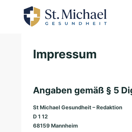
Skip
to
content
Impressum
Angaben gemäß § 5 Di
S
– Redaktion
M
t
a
6
.